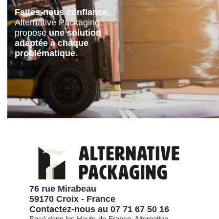
Faites-nous confiance,
Alternative Packaging
propose
une solution
adaptée à chaque
problématique.
76 rue Mirabeau
59170 Croix - France
Contactez-nous au
07 71 67 50 16
Basé dans les Hauts-de-France, Alternative